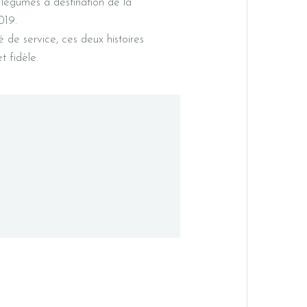
t légumes à destination de la
019.
 de service, ces deux histoires
t fidèle.