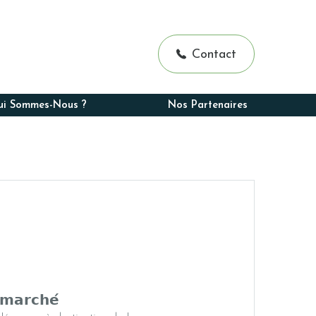
-Delahaye
d
hak
Contact
gers de Boulogne
ui Sommes-Nous ?
Nos Partenaires
 𝗺𝗮𝗿𝗰𝗵𝗲́