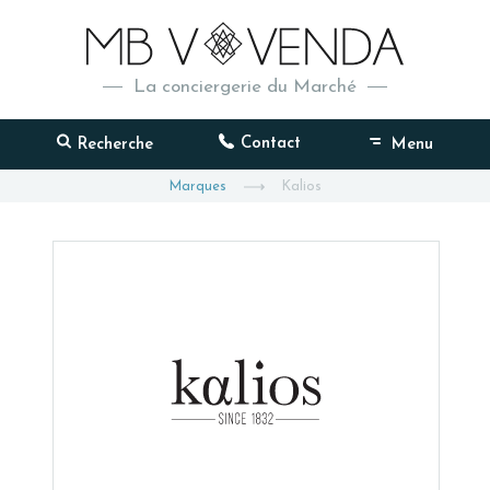
La conciergerie du Marché
Contact
Recherche
Menu
Marques
Kalios