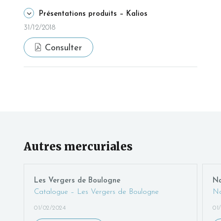
Présentations produits – Kalios
31/12/2018
Consulter
Autres mercuriales
Les Vergers de Boulogne
Na
Catalogue – Les Vergers de Boulogne
Na
01/02/2024
01