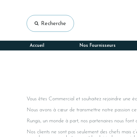
LPB – La parisienne de Baguette
La belle pousse
Primeurs Passion
Sens Gourmet
Recherche
rcher
Rouquette
Terga gastronomie
Accueil
Nos Fournisseurs
Vous êtes Commercial et souhaitez rejoindre une éq
Nous avons à cœur de transmettre notre passion cett
Rungis, un monde à part, nos partenaires nous font 
Nos clients ne sont pas seulement des chefs mais c’est