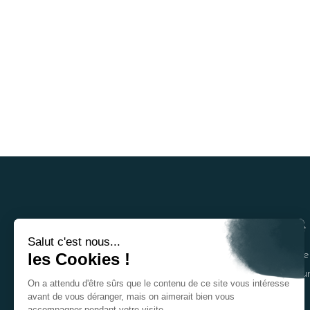
Adresse
Salut c'est nous...
© 2026 Mb Vivenda,
7 bis Ile d
les Cookies !
tous droits réservés
Nogent-su
On a attendu d'être sûrs que le contenu de ce site vous intéresse
avant de vous déranger, mais on aimerait bien vous
Email
accompagner pendant votre visite...