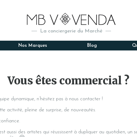
Majado Gourmet
Ponthier
Nadaud
Sales
Primland
Sosa
Reynau
Tchik Tc
SAFF & Bruel
Terre Exotique
Les Ver
Vitalfa
La conciergerie du Marché
Nos Marques
Blog
Q
Vous êtes commercial ?
uipe dynamique, n’hésitez pas à nous contacter !
e activité, pleine de surprise, de nouveautés.
confiance.
 aussi des artistes qui réussissent à dupliquer au quotidien, un sa