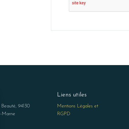
Liens utiles
e Beauté, 94130
Mentions Légales et
r-Marne
RGPD