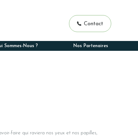
-Delahaye
d
hak
Contact
gers de Boulogne
ui Sommes-Nous ?
Nos Partenaires
voir-faire qui raviera nos yeux et nos papilles,